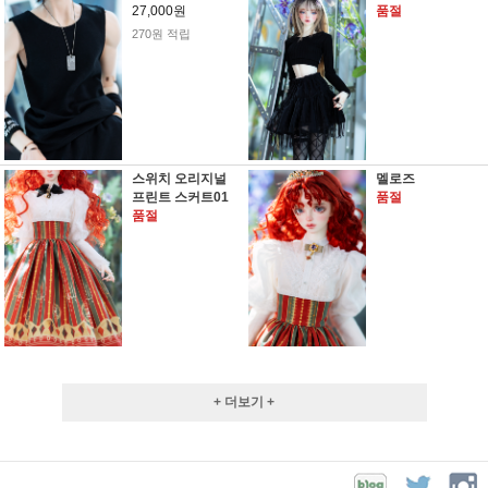
27,000원
품절
270원 적립
스위치 오리지널
멜로즈
프린트 스커트01
품절
품절
+ 더보기 +