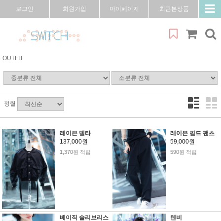
로그인
회원가입
마이페이지
최근본상품
OUTFIT
정렬
레이븐 델타
레이븐 필드 팬츠
137,000원
59,000원
1,370원 적립
590원 적립
베이직 슬리브리스
텐비