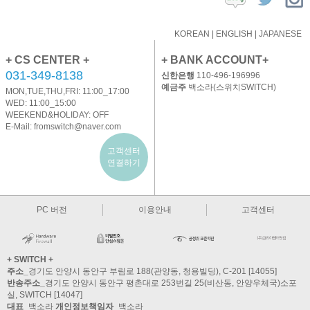
KOREAN
|
ENGLISH
|
JAPANESE
+ CS CENTER +
+ BANK ACCOUNT+
031-349-8138
신한은행
110-496-196996
예금주
백소라(스위치SWITCH)
MON,TUE,THU,FRI: 11:00_17:00
WED: 11:00_15:00
WEEKEND&HOLIDAY: OFF
E-Mail:
fromswitch@naver.com
고객센터
연결하기
PC 버전
이용안내
고객센터
+ SWITCH +
주소_
경기도 안양시 동안구 부림로 188(관양동, 청용빌딩), C-201 [14055]
반송주소_
경기도 안양시 동안구 평촌대로 253번길 25(비산동, 안양우체국)소포
실, SWITCH [14047]
대표_
백소라
개인정보책임자_
백소라