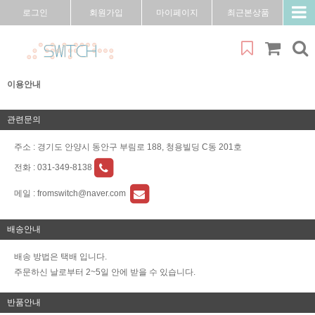
로그인
회원가입
마이페이지
최근본상품
이용안내
관련문의
주소 : 경기도 안양시 동안구 부림로 188, 청용빌딩 C동 201호
전화 :
031-349-8138
메일 :
fromswitch@naver.com
배송안내
배송 방법은 택배 입니다.
주문하신 날로부터 2~5일 안에 받을 수 있습니다.
반품안내