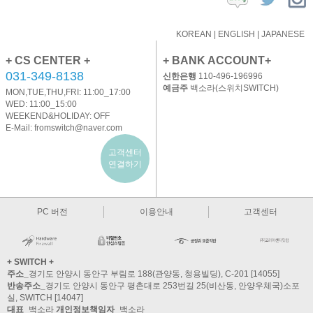
KOREAN
|
ENGLISH
|
JAPANESE
+ CS CENTER +
+ BANK ACCOUNT+
031-349-8138
신한은행
110-496-196996
예금주
백소라(스위치SWITCH)
MON,TUE,THU,FRI: 11:00_17:00
WED: 11:00_15:00
WEEKEND&HOLIDAY: OFF
E-Mail:
fromswitch@naver.com
고객센터
연결하기
PC 버전
이용안내
고객센터
+ SWITCH +
주소_
경기도 안양시 동안구 부림로 188(관양동, 청용빌딩), C-201 [14055]
반송주소_
경기도 안양시 동안구 평촌대로 253번길 25(비산동, 안양우체국)소포
실, SWITCH [14047]
대표_
백소라
개인정보책임자_
백소라