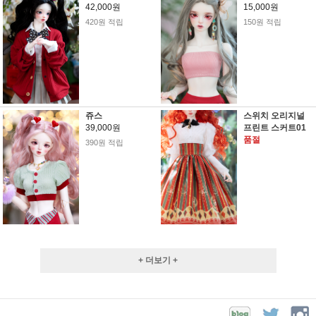
42,000원
15,000원
420원 적립
150원 적립
쥬스
스위치 오리지널
39,000원
프린트 스커트01
품절
390원 적립
+ 더보기 +