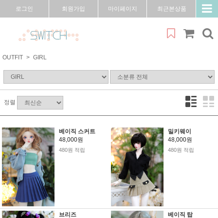
로그인
회원가입
마이페이지
최근본상품
OUTFIT
GIRL
정렬
베이직 스커트
밀키웨이
48,000원
48,000원
480원 적립
480원 적립
브리즈
베이직 탑