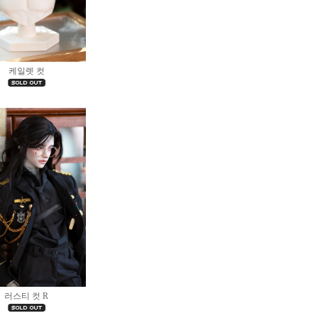
케일렛 컷
러스티 컷 R