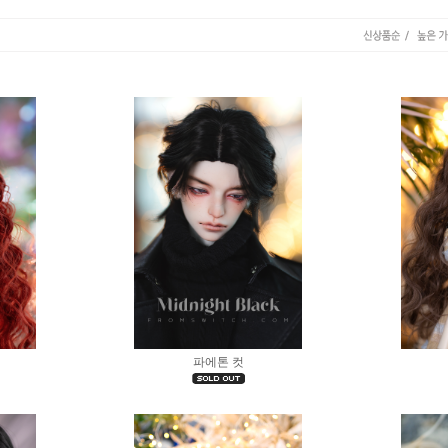
파에톤 컷