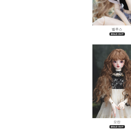
벨루스
모란