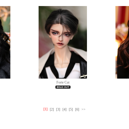
Forte Cut
[1]
[2]
[3]
[4]
[5]
[6]
>>