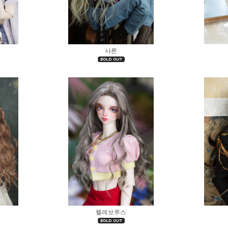
샤론
헬레보루스