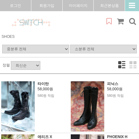
로그인
회원가입
마이페이지
최근본상품
SHOES
정렬
타이탄
피닉스
58,000원
58,000원
580원 적립
580원 적립
애리즈 X
PHOENIX H