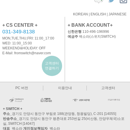
KOREAN
|
ENGLISH
|
JAPANESE
+ CS CENTER +
+ BANK ACCOUNT+
031-349-8138
신한은행
110-496-196996
예금주
백소라(스위치SWITCH)
MON,TUE,THU,FRI: 11:00_17:00
WED: 11:00_15:00
WEEKEND&HOLIDAY: OFF
E-Mail:
fromswitch@naver.com
고객센터
연결하기
PC 버전
이용안내
고객센터
+ SWITCH +
주소_
경기도 안양시 동안구 부림로 188(관양동, 청용빌딩), C-201 [14055]
반송주소_
경기도 안양시 동안구 평촌대로 253번길 25(비산동, 안양우체국)소포
실, SWITCH [14047]
대표_
백소라
개인정보책임자_
백소라