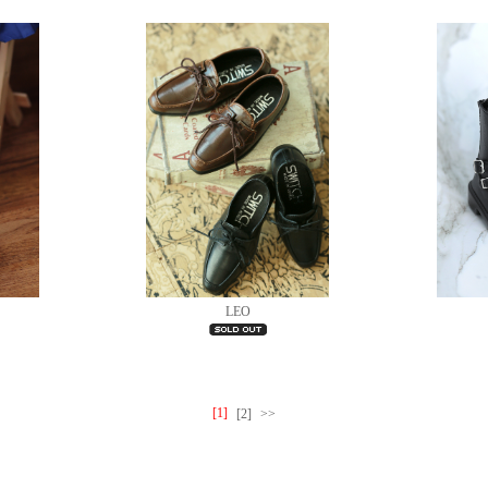
LEO
[1]
[2]
>>