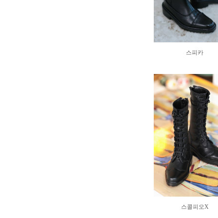
스피카
스콜피오X