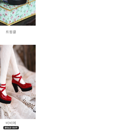
트윙클
비비에