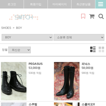
로그인
회원가입
마이페이지
최근본상품
SHOES
BOY
정렬
PEGASUS
피닉스
53,000원
58,000원
530원 적립
580원 적립
스쿠텀
스콜피오X