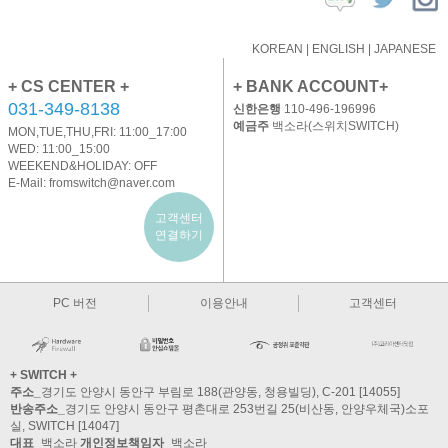
KOREAN
|
ENGLISH
|
JAPANESE
+ CS CENTER +
+ BANK ACCOUNT+
031-349-8138
신한은행
110-496-196996
예금주
백소라(스위치SWITCH)
MON,TUE,THU,FRI: 11:00_17:00
WED: 11:00_15:00
WEEKEND&HOLIDAY: OFF
E-Mail:
fromswitch@naver.com
고객센터
연결하기
PC 버전
이용안내
고객센터
+ SWITCH +
주소_
경기도 안양시 동안구 부림로 188(관양동, 청용빌딩), C-201 [14055]
반송주소_
경기도 안양시 동안구 평촌대로 253번길 25(비산동, 안양우체국)소포
실, SWITCH [14047]
대표_
백소라
개인정보책임자_
백소라