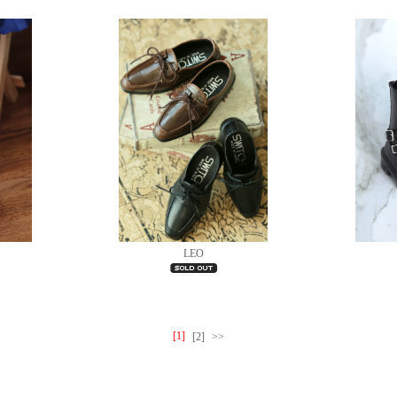
LEO
[1]
[2]
>>