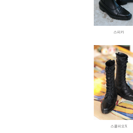
스피카
스콜피오X