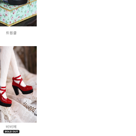
트윙클
비비에