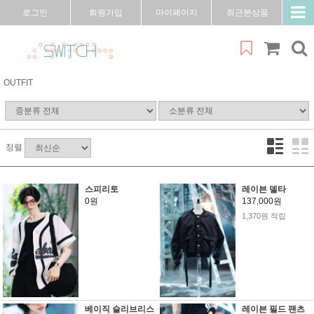
로그인
회원가입
마이페이지
최근본상품
OUTFIT
정렬
스피리토
레이븐 델타
0원
137,000원
1,370원 적립
베이직 슬리브리스
레이븐 필드 팬츠