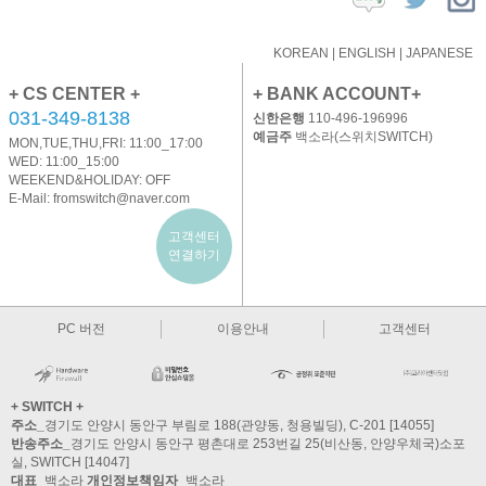
KOREAN
|
ENGLISH
|
JAPANESE
+ CS CENTER +
+ BANK ACCOUNT+
031-349-8138
신한은행
110-496-196996
예금주
백소라(스위치SWITCH)
MON,TUE,THU,FRI: 11:00_17:00
WED: 11:00_15:00
WEEKEND&HOLIDAY: OFF
E-Mail:
fromswitch@naver.com
고객센터
연결하기
PC 버전
이용안내
고객센터
+ SWITCH +
주소_
경기도 안양시 동안구 부림로 188(관양동, 청용빌딩), C-201 [14055]
반송주소_
경기도 안양시 동안구 평촌대로 253번길 25(비산동, 안양우체국)소포
실, SWITCH [14047]
대표_
백소라
개인정보책임자_
백소라