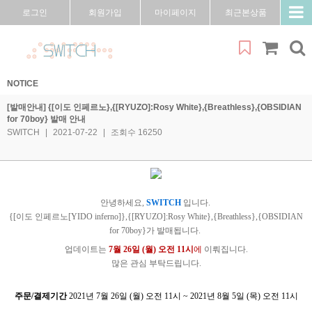
로그인
회원가입
마이페이지
최근본상품
NOTICE
[발매안내] {[이도 인페르노},{[RYUZO]:Rosy White},{Breathless},{OBSIDIAN
for 70boy} 발매 안내
SWITCH
|
2021-07-22
|
조회수 16250
안녕하세요,
SWITCH
입니다.
{[이도 인페르노[YIDO inferno]},{[RYUZO]:Rosy White},{Breathless},{OBSIDIAN
for 70boy}가
발매됩니다.
업데이트는
7
월
26일 (월) 오전 11시
에
이뤄집니다.
많은 관심 부탁드립니다.
주문/결제기간
2021년 7월 26일 (월) 오전 11시 ~ 2021년 8월 5일 (목) 오전 11시