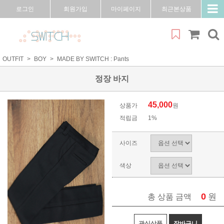
로그인
회원가입
마이페이지
최근본상품
OUTFIT
BOY
MADE BY SWITCH : Pants
정장 바지
45,000
상품가
원
적립금
1%
사이즈
색상
0
원
총 상품 금액
관심상품
장바구니