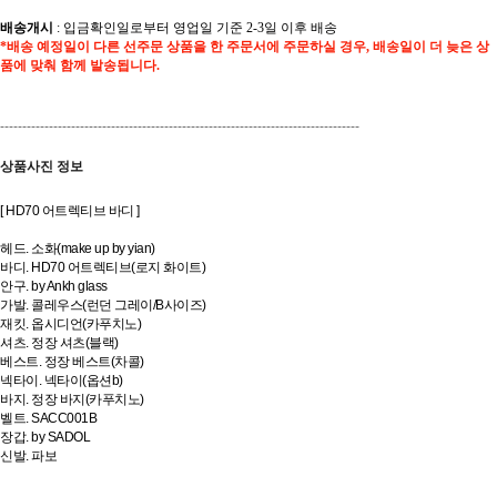
배송개시
:
입금확인일로부터 영업일 기준 2-3일 이후 배송
*배송 예정일이 다른 선주문 상품을 한 주문서에 주문하실 경우, 배송일이 더 늦은 상
품에 맞춰 함께 발송됩니다.
---------------------------------------------------------------------------------
상품사진 정보
[ HD70 어트렉티브 바디 ]
헤드. 소화(make up by yian)
바디. HD70 어트렉티브(로지 화이트)
안구. by Ankh glass
가발. 콜레우스(런던 그레이/B사이즈)
재킷. 옵시디언(카푸치노)
셔츠. 정장 셔츠(블랙)
베스트. 정장 베스트(차콜)
넥타이. 넥타이(옵션b)
바지. 정장 바지(카푸치노)
벨트. SACC001B
장갑. by SADOL
신발. 파보