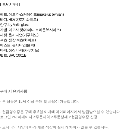
[ HD70 바디 ]
헤드. 이도 마스커레이드(make up by yian)
바디. HD70(로지 화이트)
안구. by Ankh glass
가발. 미모사 컷(샤이니 브라운/M사이즈)
재킷. 옵시디언(카푸치노)
셔츠. 정장 셔츠(화이트)
베스트. 옵시디언(블랙)
바지. 정장 바지(카푸치노)
벨트. SACC001B
---------------------------------------------------------------------------------
구매 시 유의사항
· 본 상품은 15세 이상 구매 및 사용이 가능합니다.
· 현금영수증은 구매 후 5일 이내에 마이페이지에서 발급받으실 수 있습니다.
로그인->마이페이지->주문내역->주문상세->현금영수증 신청
· 모니터의 사양에 따라 제품 색상이 실제와 차이가 있을 수 있습니다.