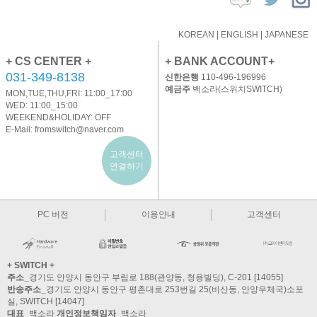
KOREAN
|
ENGLISH
|
JAPANESE
+ CS CENTER +
+ BANK ACCOUNT+
031-349-8138
신한은행
110-496-196996
예금주
백소라(스위치SWITCH)
MON,TUE,THU,FRI: 11:00_17:00
WED: 11:00_15:00
WEEKEND&HOLIDAY: OFF
E-Mail:
fromswitch@naver.com
고객센터
연결하기
PC 버전
이용안내
고객센터
+ SWITCH +
주소_
경기도 안양시 동안구 부림로 188(관양동, 청용빌딩), C-201 [14055]
반송주소_
경기도 안양시 동안구 평촌대로 253번길 25(비산동, 안양우체국)소포
실, SWITCH [14047]
대표_
백소라
개인정보책임자_
백소라