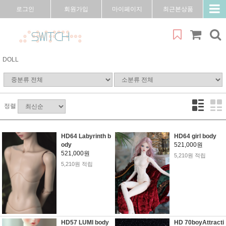
로그인
회원가입
마이페이지
최근본상품
DOLL
정렬
HD64 Labyrinth b
HD64 girl body
ody
521,000원
521,000원
5,210원 적립
5,210원 적립
HD57 LUMI body
HD 70boyAttracti