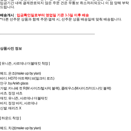
입금기간 내에 결제완료되지 않은 주문 건은 무통보 취소처리되오니 이 점 양해 부탁
드립니다.
배송개시
:
입금확인일로부터 영업일 기준 3-5일 이후 배송
*다른 선주문 상품과 함께 주문/결제 시, 선주문 상품 배송일에 맞춰 배송됩니다.
---------------------------------------------------------------------------------
상품사진 정보
[ 유니즌, 사르데냐 더블재킷 착장 ]
헤드. 은조(make up by yian)
바디. HD70 어트렉티브(밀크티 로즈)
안구. by Ankh glass
가발. 카나페 컷 R(M 사이즈/발사믹 블랙), 콜레우스(M사이즈/미드나잇 블랙)
셔츠. 정장 셔츠
재킷. 유니즌, 사르데냐 더블재킷
바지. 정장 바지, 사르데냐
신발. 애리즈 X
[ 하운드 착장 ]
헤드. 차경(make up by yian)