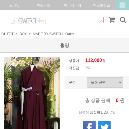
로그인
회원가입
마이페이지
최근본상품
OUTFIT
BOY
MADE BY SWITCH : Outer
홍영
112,000
상품가
원
적립금
1%
구성
0
원
총 상품 금액
상품이 품절되었습니다.