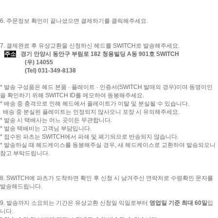
6. 주문정보 확인이 끝나셨으면 결제하기를 클릭해주세요.
7. 결제완료 후 유상교환을 신청하신 헤드를 SWITCH로 발송해주세요.
주소
경기 안양시 동안구 부림로 182 청용빌딩 A동 901호 SWITCH
(우) 14055
(Tel) 031-349-8138
* 발송 구성품은 헤드 본품 · 플레이트 · 인증서(SWITCH 발매의 경우)이며 동명이인
을 확인하기 위해 SWITCH ID를 메모하여 동봉해주세요.
* 배송 중 충격으로 인해 헤드에서 플레이트가 이탈 및 분실될 수 있습니다.
배송 중 분실된 플레이트는 인정되지 않사오니 포장 시 유의해주세요.
* 발송 시 택배사는 어느 곳이든 무관합니다.
* 발송 택배비는 고객님 부담입니다.
* 접수된 파츠는 SWITCH에서 파쇄 및 폐기되므로 반송되지 않습니다.
* 발송하실 때 헤드케이스를 동봉해주실 경우, 새 헤드케이스로 교환하여 발송되오니
참고 부탁드립니다.
8. SWITCH에 파츠가 도착하면 확인 후 신청 시 남겨주신 연락처로 수령확인 문자를
발송해드립니다.
9. 발송까지 소요되는 기간은 유상교환 신청일 익일로부터
영업일 기준 최대 60일
입
니다.