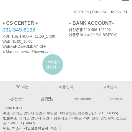
KOREAN
|
ENGLISH
|
JAPANESE
+ CS CENTER +
+ BANK ACCOUNT+
031-349-8138
신한은행
110-496-196996
예금주
백소라(스위치SWITCH)
MON,TUE,THU,FRI: 11:00_17:00
WED: 11:00_15:00
WEEKEND&HOLIDAY: OFF
E-Mail:
fromswitch@naver.com
고객센터
연결하기
PC 버전
이용안내
고객센터
+ SWITCH +
주소_
경기도 안양시 동안구 부림로 188(관양동, 청용빌딩), C-201 [14055]
반송주소_
경기도 안양시 동안구 평촌대로 253번길 25(비산동, 안양우체국)소포
실, SWITCH [14047]
대표_
백소라
개인정보책임자_
백소라