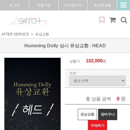
로그인
회원가입
마이페이지
최근본상품
AFTER SERVICE
유상교환
Humming Dolly 상시 유상교환 : HEAD
102,000
상품가
원
스킨
0
원
총 상품 금액
관심상품
장바구니
구매하기