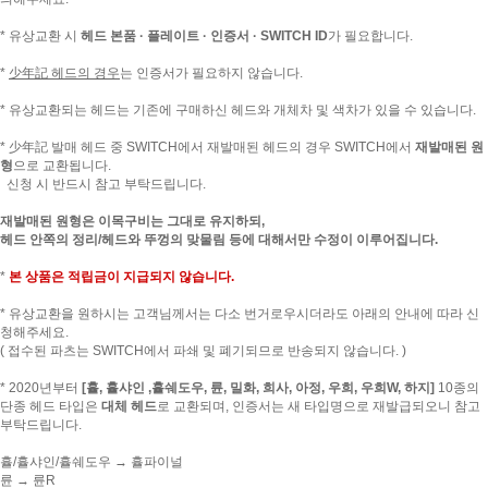
* 유상교환 시
헤드 본품 · 플레이트 · 인증서 · SWITCH ID
가 필요합니다.
*
少年記 헤드의 경우
는 인증서가 필요하지 않습니다.
* 유상교환되는 헤드는 기존에 구매하신 헤드와 개체차 및 색차가 있을 수 있습니다.
* 少年記 발매 헤드 중 SWITCH에서 재발매된 헤드의 경우 SWITCH에서
재발매된 원
형
으로 교환됩니다.
신청 시 반드시 참고 부탁드립니다.
재발매된 원형은 이목구비는 그대로 유지하되,
헤드 안쪽의 정리/헤드와 뚜껑의 맞물림 등에 대해서만 수정이 이루어집니다.
*
본 상품은 적립금이 지급되지 않습니다.
* 유상교환을 원하시는 고객님께서는 다소 번거로우시더라도 아래의 안내에 따라 신
청해주세요.
( 접수된 파츠는 SWITCH에서 파쇄 및 폐기되므로 반송되지 않습니다. )
* 2020년부터
[휼, 휼샤인 ,휼쉐도우, 륜, 밀화, 희사, 아정, 우희, 우희W, 하지]
10종의
단종 헤드 타입은
대체 헤드
로 교환되며, 인증서는 새 타입명으로 재발급되오니 참고
부탁드립니다.
휼/휼샤인/휼쉐도우 → 휼파이널
륜 → 륜R