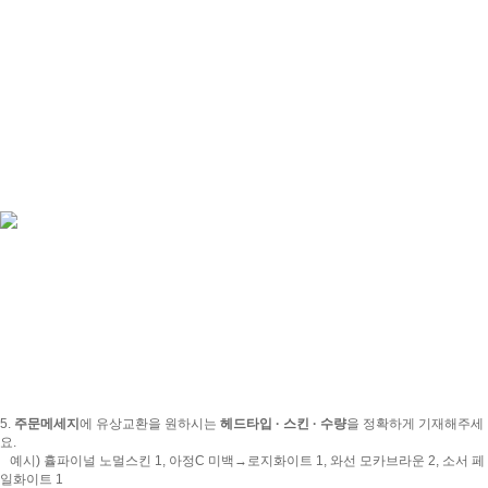
5.
주문메세지
에 유상교환을 원하시는
헤드타입 · 스킨 · 수량
을 정확하게 기재해주세
요.
예시) 휼파이널 노멀스킨 1, 아정C 미백→로지화이트 1, 와선 모카브라운 2, 소서 페
일화이트 1