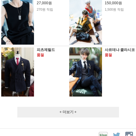
27,000원
150,000원
270원 적립
1,500원 적립
피츠제럴드
사르데냐 클라시코
품절
품절
+ 더보기 +