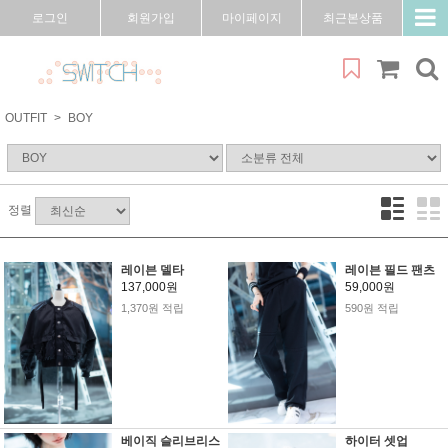
로그인
회원가입
마이페이지
최근본상품
OUTFIT
BOY
정렬
레이븐 델타
레이븐 필드 팬츠
137,000원
59,000원
1,370원 적립
590원 적립
베이직 슬리브리스
하이터 셋업