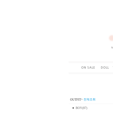
ON SALE
DOLL
>
전체조회
OUTFIT
BOY(87)