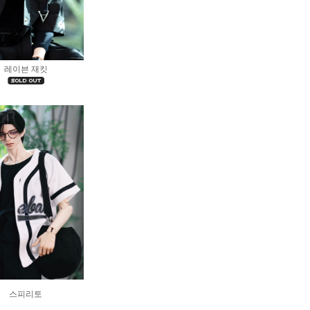
레이븐 재킷
스피리토