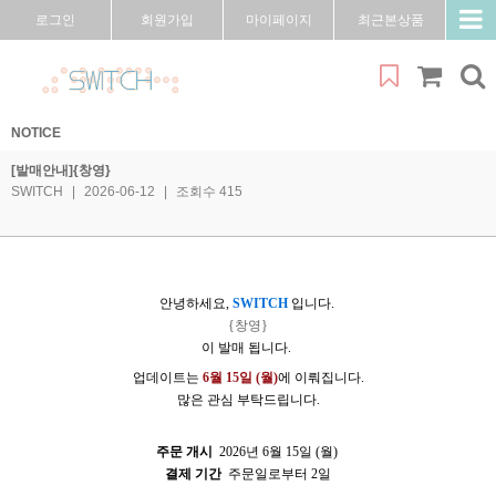
로그인
회원가입
마이페이지
최근본상품
NOTICE
[발매안내]{창영}
SWITCH
|
2026-06-12
|
조회수 415
안녕하세요,
SWITCH
입니다.
{창영}
이 발매
됩니다.
업데이트는
6
월
15
일 (월)
에
이뤄집니다.
많은 관심 부탁드립니다.
주문 개시
2026년 6월 15일 (월)
결제 기간
주문일로부터 2일