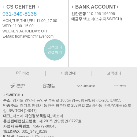
+ CS CENTER +
+ BANK ACCOUNT+
031-349-8138
신한은행
110-496-196996
예금주
백소라(스위치SWITCH)
MON,TUE,THU,FRI: 11:00_17:00
WED: 11:00_15:00
WEEKEND&HOLIDAY: OFF
E-Mail:
fromswitch@naver.com
고객센터
연결하기
PC 버전
이용안내
고객센터
+ SWITCH +
주소_
경기도 안양시 동안구 부림로 188(관양동, 청용빌딩), C-201 [14055]
반송주소_
경기도 안양시 동안구 평촌대로 253번길 25(비산동, 안양우체국)소포
실, SWITCH [14047]
대표_
백소라
개인정보책임자_
백소라
통신판매업신고번호_
제 2015-안양동안-0727호
사업자 등록번호_
456-79-00043
TEL&FAX_
031_349_8138
E-Mail_
fromswitch@naver.com