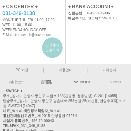
+ CS CENTER +
+ BANK ACCOUNT+
031-349-8138
신한은행
110-496-196996
예금주
백소라(스위치SWITCH)
MON,TUE,THU,FRI: 11:00_17:00
WED: 11:00_15:00
WEEKEND&HOLIDAY: OFF
E-Mail:
fromswitch@naver.com
고객센터
연결하기
PC 버전
이용안내
고객센터
+ SWITCH +
주소_
경기도 안양시 동안구 부림로 188(관양동, 청용빌딩), C-201 [14055]
반송주소_
경기도 안양시 동안구 평촌대로 253번길 25(비산동, 안양우체국)소포
실, SWITCH [14047]
대표_
백소라
개인정보책임자_
백소라
통신판매업신고번호_
제 2015-안양동안-0727호
사업자 등록번호_
456-79-00043
TEL&FAX_
031_349_8138
E-Mail_
fromswitch@naver.com