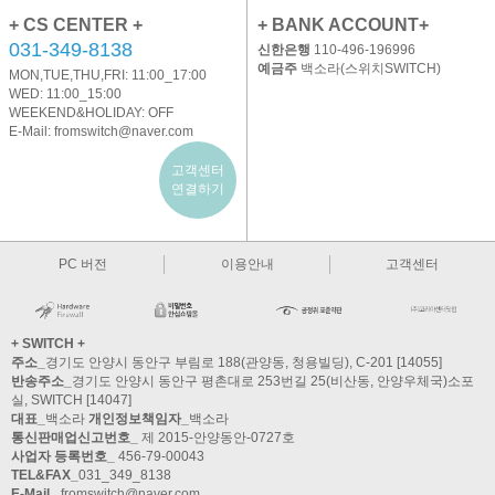
+ CS CENTER +
+ BANK ACCOUNT+
031-349-8138
신한은행
110-496-196996
예금주
백소라(스위치SWITCH)
MON,TUE,THU,FRI: 11:00_17:00
WED: 11:00_15:00
WEEKEND&HOLIDAY: OFF
E-Mail:
fromswitch@naver.com
고객센터
연결하기
PC 버전
이용안내
고객센터
+ SWITCH +
주소_
경기도 안양시 동안구 부림로 188(관양동, 청용빌딩), C-201 [14055]
반송주소_
경기도 안양시 동안구 평촌대로 253번길 25(비산동, 안양우체국)소포
실, SWITCH [14047]
대표_
백소라
개인정보책임자_
백소라
통신판매업신고번호_
제 2015-안양동안-0727호
사업자 등록번호_
456-79-00043
TEL&FAX_
031_349_8138
E-Mail_
fromswitch@naver.com