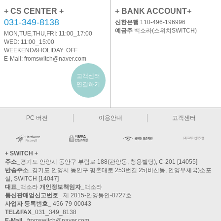
+ CS CENTER +
+ BANK ACCOUNT+
031-349-8138
신한은행
110-496-196996
예금주
백소라(스위치SWITCH)
MON,TUE,THU,FRI: 11:00_17:00
WED: 11:00_15:00
WEEKEND&HOLIDAY: OFF
E-Mail:
fromswitch@naver.com
고객센터
연결하기
PC 버전
이용안내
고객센터
+ SWITCH +
주소_
경기도 안양시 동안구 부림로 188(관양동, 청용빌딩), C-201 [14055]
반송주소_
경기도 안양시 동안구 평촌대로 253번길 25(비산동, 안양우체국)소포
실, SWITCH [14047]
대표_
백소라
개인정보책임자_
백소라
통신판매업신고번호_
제 2015-안양동안-0727호
사업자 등록번호_
456-79-00043
TEL&FAX_
031_349_8138
E-Mail_
fromswitch@naver.com