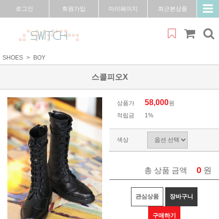
로그인
회원가입
마이페이지
최근본상품
SHOES
BOY
스콜피오X
58,000
상품가
원
적립금
1%
색상
0
원
총 상품 금액
관심상품
장바구니
구매하기