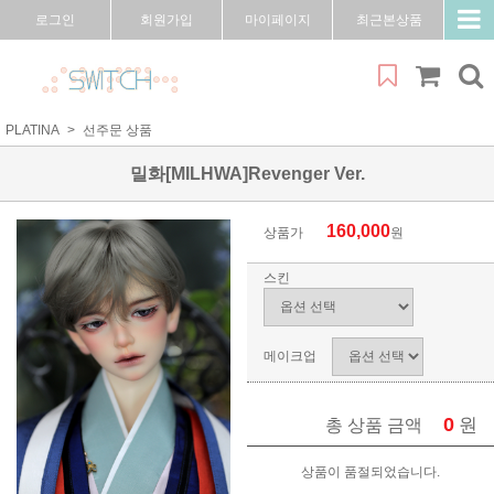
로그인
회원가입
마이페이지
최근본상품
PLATINA
선주문 상품
밀화[MILHWA]Revenger Ver.
160,000
상품가
원
스킨
메이크업
0
원
총 상품 금액
상품이 품절되었습니다.