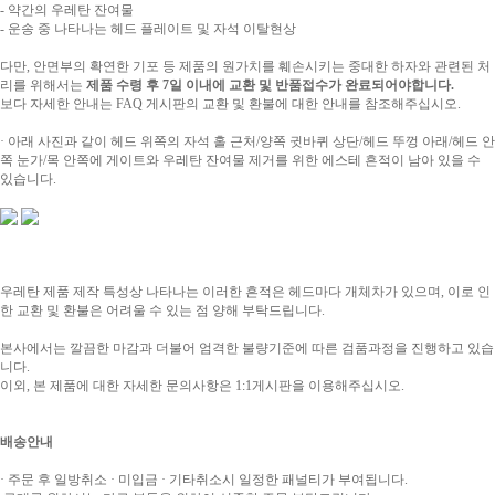
- 약간의 우레탄 잔여물
- 운송 중 나타나는 헤드 플레이트 및 자석 이탈현상
다만, 안면부의 확연한 기포 등 제품의 원가치를 훼손시키는 중대한 하자와 관련된 처
리를 위해서는
제품 수령 후 7일 이내에 교환 및 반품접수가 완료되어야합니다.
보다 자세한 안내는 FAQ 게시판의 교환 및 환불에 대한 안내를 참조해주십시오.
· 아래 사진과 같이 헤드 위쪽의 자석 홀 근처/양쪽 귓바퀴 상단/헤드 뚜껑 아래/헤드 안
쪽 눈가/목 안쪽에 게이트와 우레탄 잔여물 제거를 위한 에스테 흔적이 남아 있을 수
있습니다.
우레탄 제품 제작 특성상 나타나는 이러한 흔적은 헤드마다 개체차가 있으며, 이로 인
한 교환 및 환불은 어려울 수 있는 점 양해 부탁드립니다.
본사에서는 깔끔한 마감과 더불어 엄격한 불량기준에 따른 검품과정을 진행하고 있습
니다.
이외, 본 제품에 대한 자세한 문의사항은 1:1게시판을 이용해주십시오.
배송안내
· 주문 후 일방취소 · 미입금 · 기타취소시 일정한 패널티가 부여됩니다.