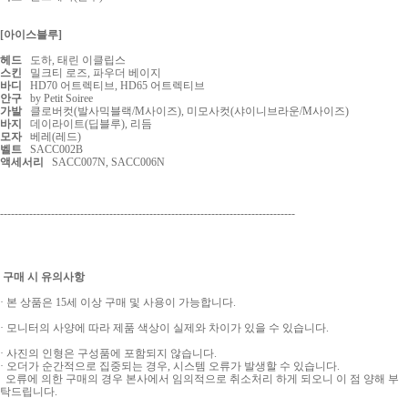
[아이스블루]
헤드
도하, 태린 이클립스
스킨
밀크티 로즈, 파우더 베이지
바디
HD70 어트렉티브, HD65 어트렉티브
안구
by Petit Soiree
가발
클로버컷(발사믹블랙/M사이즈), 미모사컷(샤이니브라운/M사이즈)
바지
데이라이트(딥블루), 리듬
모자
베레(레드)
벨트
SACC002B
액세서리
SACC007N, SACC006N
---------------------------------------------------------------------------------
구매 시 유의사항
· 본 상품은 15세 이상 구매 및 사용이 가능합니다.
· 모니터의 사양에 따라 제품 색상이 실제와 차이가 있을 수 있습니다.
· 사진의 인형은 구성품에 포함되지 않습니다.
· 오더가 순간적으로 집중되는 경우, 시스템 오류가 발생할 수 있습니다.
오류에 의한 구매의 경우 본사에서 임의적으로 취소처리 하게 되오니 이 점 양해 부
탁드립니다.