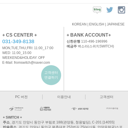
KOREAN
|
ENGLISH
|
JAPANESE
+ CS CENTER +
+ BANK ACCOUNT+
031-349-8138
신한은행
110-496-196996
예금주
백소라(스위치SWITCH)
MON,TUE,THU,FRI: 11:00_17:00
WED: 11:00_15:00
WEEKEND&HOLIDAY: OFF
E-Mail:
fromswitch@naver.com
고객센터
연결하기
PC 버전
이용안내
고객센터
+ SWITCH +
주소_
경기도 안양시 동안구 부림로 188(관양동, 청용빌딩), C-201 [14055]
반송주소_
경기도 안양시 동안구 평촌대로 253번길 25(비산동, 안양우체국)소포