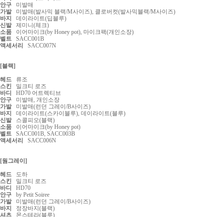
안구
미발매
가발
미발매(발사믹 블랙/M사이즈), 클로버컷(발사믹블랙/M사이즈)
바지
데이라이트(딥블루)
신발
제미니(체크)
소품
이어마이크(by Honey pot), 마이크팩(개인소장)
벨트
SACC001B
액세서리
SACC007N
[블랙]
헤드
류조
스킨
밀크티 로즈
바디
HD70 어트렉티브
안구
미발매, 개인소장
가발
미발매(런던 그레이/B사이즈)
바지
데이라이트(스카이블루),
데이라이트(블루)
신발
스콜피오(블랙)
소품
이어마이크(by Honey pot)
벨트
SACC001B,
SACC003B
액세서리
SACC006N
[웜그레이]
헤드
도하
스킨
밀크티 로즈
바디
HD70
안구
by Petit Soiree
가발
미발매(런던 그레이/B사이즈)
바지
정장바지(블랙)
셔츠
몬스테라(블루)