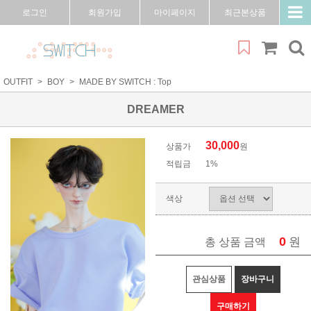
로그인
회원가입
마이페이지
최근본상품
OUTFIT
BOY
MADE BY SWITCH : Top
DREAMER
30,000
상품가
원
적립금
1%
색상
0
원
총 상품 금액
관심상품
장바구니
구매하기