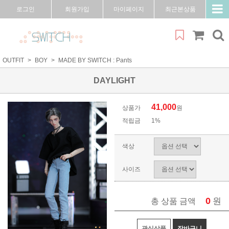
로그인
회원가입
마이페이지
최근본상품
OUTFIT
BOY
MADE BY SWITCH : Pants
DAYLIGHT
41,000
상품가
원
적립금
1%
색상
사이즈
0
원
총 상품 금액
관심상품
장바구니