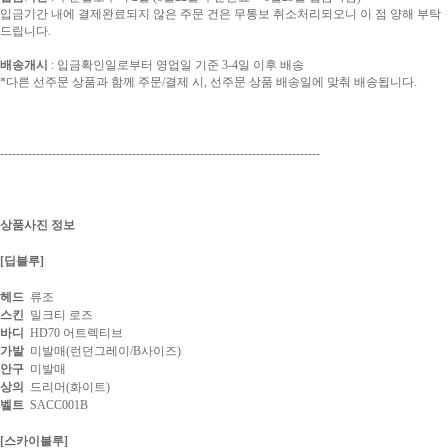
입금기간 내에 결제완료되지 않은 주문 건은 무통보 취소처리되오니 이 점 양해 부탁
드립니다.
배송개시
: 입금확인일로부터 영업일 기준 3-4일 이후 배송
*다른 선주문 상품과 함께 주문/결제 시, 선주문 상품 배송일에 맞춰 배송됩니다.
--------------------------------------------------------------------------------
상품사진 정보
[딥블루]
헤드
류조
스킨
밀크티 로즈
바디
HD70 어트렉티브
가발
미발매(런던그레이/B사이즈)
안구
미발매
상의
드리머(화이트)
벨트
SACC001B
[스카이블루]