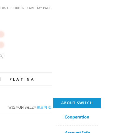
JOIN US
ORDER
CART
MY PAGE
｜
PLATINA
ABOUT SWITCH
>
>
클로버 컷
WIG
ON SALE