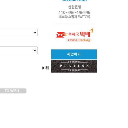
제안하기
0
원