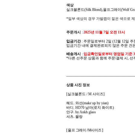
색상
실크블론드(Silk Blond),울프그레이(Wolf Gray
*일부 색상의 경우 가발캡이 짙은 색으로 제
주문개시
:
2025년 11월 7일 오전 11시
입금기간
: 주문일로부터 2일 (12월 12일 주
입금기간 내에 결제완료되지 않은 주문 건은
배송개시
:
입금확인일로부터 영업일 기준 3-
*다른 선주문 상품과 함께 주문/결제 시, 
---------------------------------------------------------
상품 사진 정보
[실크블론드 / M 사이즈]
헤드. 와선(make up
by yian)
바디. HD70 남아(로지 화이트)
안구. by Ankh glass
셔츠. 블랑
[ 울프 그레이 / M사이즈 ]