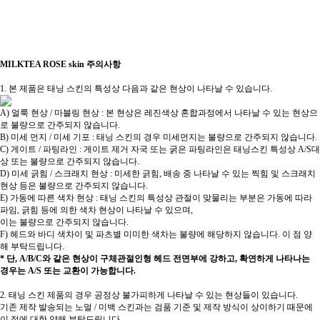
MILKTEA ROSE skin 주의사항
1. 본 제품은 태닝 스킨의 특성상 다음과 같은 현상이 나타날 수 있습니다.
A) 얼룩 현상 / 마블링 현상 : 본 현상은 레진색상 혼합과정에서 나타날 수 있는 현상으
로 불량으로 간주되지 않습니다.
B) 미세 먼지 / 미세 기포 : 태닝 스킨의 경우 미세먼지는 불량으로 간주되지 않습니다.
C) 게이트 / 파팅라인 : 게이트 제거 자국 또는 굵은 파팅라인은 태닝스킨 특성상 A/S대
상 또는 불량으로 간주되지 않습니다.
D) 미세 긁힘 / 스크래치 현상 : 미세한 긁힘, 배송 중 나타날 수 있는 찍힘 및 스크래치
현상 등은 불량으로 간주되지 않습니다.
E) 가동에 따른 색차 현상 : 태닝 스킨의 특성상 관절이 맞물리는 부분은 가동에 따라
파임, 긁힘 등에 의한 색차 현상이 나타날 수 있으며,
이는 불량으로 간주되지 않습니다.
F) 헤드와 바디 색차이 및 파츠별 미미한 색차는 불량에 해당하지 않습니다. 이 점 양
해 부탁드립니다.
* 단, A/B/C와 같은 현상이 구체관절인형 헤드 전면부에 강하고, 확연하게 나타나는
경우는 A/S 또는 교환이 가능합니다.
2. 태닝 스킨 제품의 경우 공정상 불가피하게 나타날 수 있는 현상들이 있습니다.
기존 제작 발송되는 노멀 / 미백 스킨과는 검품 기준 및 제작 방식이 상이하기 때문에
이 점에 대한 양해 부탁드립니다.