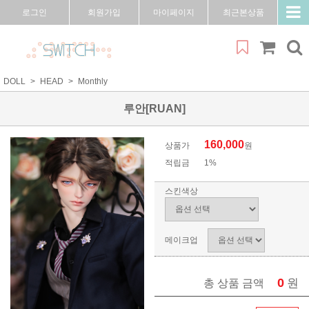
로그인
회원가입
마이페이지
최근본상품
DOLL
HEAD
Monthly
루안[RUAN]
160,000
상품가
원
적립금
1%
스킨색상
메이크업
0
원
총 상품 금액