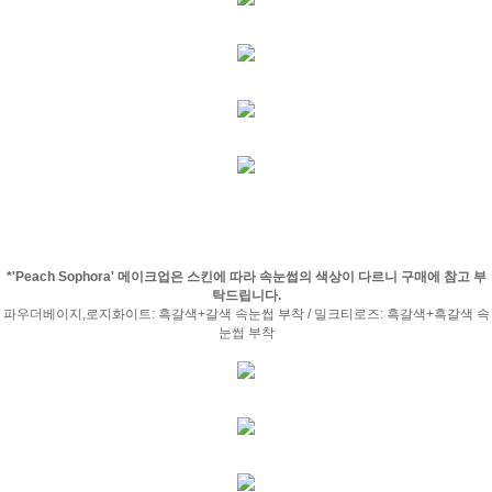
*'Peach Sophora' 메이크업은 스킨에 따라 속눈썹의 색상이 다르니 구매에 참고 부
탁드립니다.
파우더베이지,로지화이트: 흑갈색+갈색 속눈썹 부착 / 밀크티로즈: 흑갈색+흑갈색 속
눈썹 부착