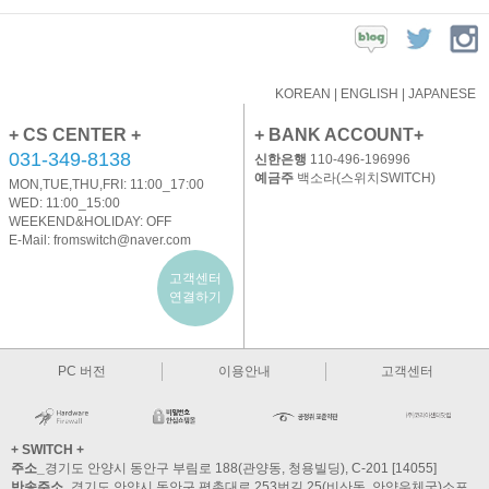
KOREAN
|
ENGLISH
|
JAPANESE
+ CS CENTER +
+ BANK ACCOUNT+
031-349-8138
신한은행
110-496-196996
예금주
백소라(스위치SWITCH)
MON,TUE,THU,FRI: 11:00_17:00
WED: 11:00_15:00
WEEKEND&HOLIDAY: OFF
E-Mail:
fromswitch@naver.com
고객센터
연결하기
PC 버전
이용안내
고객센터
+ SWITCH +
주소_
경기도 안양시 동안구 부림로 188(관양동, 청용빌딩), C-201 [14055]
반송주소_
경기도 안양시 동안구 평촌대로 253번길 25(비산동, 안양우체국)소포