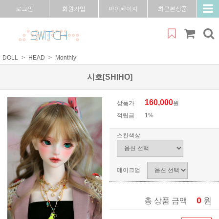
로그인
회원가입
마이페이지
최근본상품
DOLL
HEAD
Monthly
시호[SHIHO]
160,000
상품가
원
적립금
1%
스킨색상
메이크업
0
원
총 상품 금액