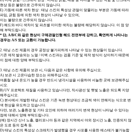
현상 등은 불량으로 간주되지 않습니다.
E) 가동에 따른 색차 현상 : 태닝 스킨의 특성상 관절이 맞물리는 부분은 가동에 따라
파임, 긁힘 등에 의한 색차 현상이 나타날 수 있으며,
이는 불량으로 간주되지 않습니다.
F) 헤드와 바디 색차이 및 파츠별 미미한 색차는 불량에 해당하지 않습니다. 이 점 양
해 부탁드립니다.
* 단, A/B/C와 같은 현상이 구체관절인형 헤드 전면부에 강하고, 확연하게 나타나는
경우는 A/S 또는 교환이 가능합니다.
2. 태닝 스킨 제품의 경우 공정상 불가피하게 나타날 수 있는 현상들이 있습니다.
기존 제작 발송되는 노멀 / 미백 스킨과는 검품 기준 및 제작 방식이 상이하기 때문에
이 점에 대한 양해 부탁드립니다.
3. 태닝 스킨 제품의 보관 시, 다음과 같은 사항에 유의해 주십시오.
A) 보관 시 고온다습한 장소는 피해주십시오.
여름철 실내 온도가 높을 경우 반드시 냉각시설을 사용하여 서늘한 곳에 보관해주십
시오.
B) UV 프로텍트 재질을 사용하고 있습니다만, 직사광선 및 햇빛 노출은 되도록 지양
해주십시오.
C) 본사에서 개발한 태닝 스킨은 기존 녹변 현상대신 조금씩 색이 연해지는 식으로 변
색 현상을 유도하고 있습니다.
다만, 보관, 노출환경 및 기타 요인에 의하여 여러가지 변색 현상이 나타날 수 있다는
점에 대해서 양해 부탁드립니다.
(예) 장시간 신너 노출, 캘리포니아 등과 같은 지역에서 야외 장시간 노출, 인증되지 않
은 도료 등의 접촉 등.
D) 태닝 스킨의 특성상 스크래치가 발생했을 경우 사포를 사용한 에스테가 불가능합