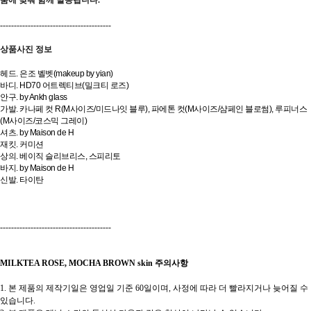
품에 맞춰 함께 발송됩니다.
----------------------------------------
상품사진 정보
헤드. 은조 벨벳(makeup by yian)
바디. HD70 어트렉티브(밀크티 로즈)
안구. by Ankh glass
가발. 카나페 컷 R(M사이즈/미드나잇 블루), 파에톤 컷(M사이즈/샴페인 블로썸), 루피너스
(M사이즈/코스믹 그레이)
셔츠. by Maison de H
재킷. 커미션
상의. 베이직 슬리브리스, 스피리토
바지. by Maison de H
신발. 타이탄
----------------------------------------
MILKTEA ROSE, MOCHA BROWN skin 주의사항
1. 본 제품의 제작기일은 영업일 기준 60일이며, 사정에 따라 더 빨라지거나 늦어질 수
있습니다.