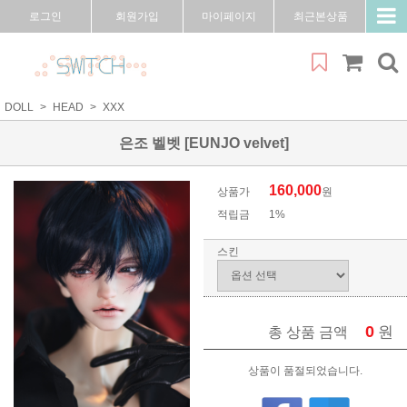
로그인
회원가입
마이페이지
최근본상품
DOLL
HEAD
XXX
은조 벨벳 [EUNJO velvet]
160,000
상품가
원
적립금
1%
스킨
0
원
총 상품 금액
상품이 품절되었습니다.