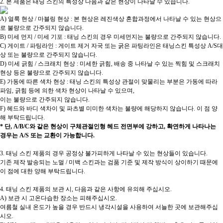
2. 본 제품은 태닝 스킨의 특성상 다음과 같은 현상이 나타날 수 있습니다.
A) 얼룩 현상 / 마블링 현상 : 본 현상은 레진색상 혼합과정에서 나타날 수 있는 현상으
로 불량으로 간주되지 않습니다.
B) 미세 먼지 / 미세 기포 : 태닝 스킨의 경우 미세먼지는 불량으로 간주되지 않습니다.
C) 게이트 / 파팅라인 : 게이트 제거 자국 또는 굵은 파팅라인은 태닝스킨 특성상 A/S대
상 또는 불량으로 간주되지 않습니다.
D) 미세 긁힘 / 스크래치 현상 : 미세한 긁힘, 배송 중 나타날 수 있는 찍힘 및 스크래치
현상 등은 불량으로 간주되지 않습니다.
E) 가동에 따른 색차 현상 : 태닝 스킨의 특성상 관절이 맞물리는 부분은 가동에 따라
파임, 긁힘 등에 의한 색차 현상이 나타날 수 있으며,
이는 불량으로 간주되지 않습니다.
F) 헤드와 바디 색차이 및 파츠별 미미한 색차는 불량에 해당하지 않습니다. 이 점 양
해 부탁드립니다.
* 단, A/B/C와 같은 현상이 구체관절인형 헤드 전면부에 강하고, 확연하게 나타나는
경우는 A/S 또는 교환이 가능합니다.
3. 태닝 스킨 제품의 경우 공정상 불가피하게 나타날 수 있는 현상들이 있습니다.
기존 제작 발송되는 노멀 / 미백 스킨과는 검품 기준 및 제작 방식이 상이하기 때문에
이 점에 대한 양해 부탁드립니다.
4. 태닝 스킨 제품의 보관 시, 다음과 같은 사항에 유의해 주십시오.
A) 보관 시 고온다습한 장소는 피해주십시오.
여름철 실내 온도가 높을 경우 반드시 냉각시설을 사용하여 서늘한 곳에 보관해주십
시오.