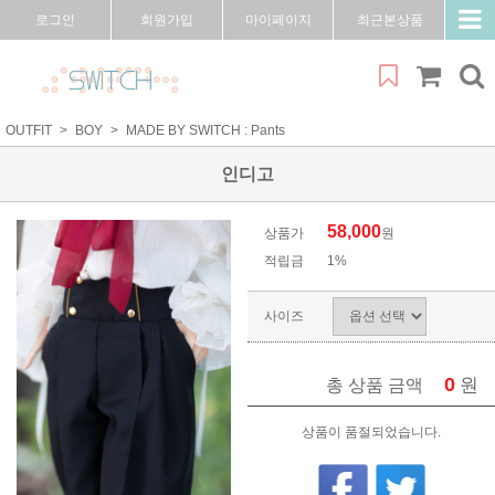
로그인
회원가입
마이페이지
최근본상품
OUTFIT
BOY
MADE BY SWITCH : Pants
인디고
58,000
상품가
원
적립금
1%
사이즈
0
원
총 상품 금액
상품이 품절되었습니다.