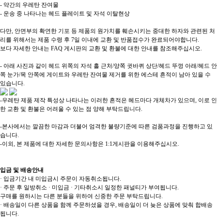
- 약간의 우레탄 잔여물
- 운송 중 나타나는 헤드 플레이트 및 자석 이탈현상
다만, 안면부의 확연한 기포 등 제품의 원가치를 훼손시키는 중대한 하자와 관련된 처
리를 위해서는 제품 수령 후 7일 이내에 교환 및 반품접수가 완료되어야합니다.
보다 자세한 안내는 FAQ 게시판의 교환 및 환불에 대한 안내를 참조해주십시오.
- 아래 사진과 같이 헤드 위쪽의 자석 홀 근처/양쪽 귓바퀴 상단/헤드 뚜껑 아래/헤드 안
쪽 눈가/목 안쪽에 게이트와 우레탄 잔여물 제거를 위한 에스테 흔적이 남아 있을 수
있습니다.
-우레탄 제품 제작 특성상 나타나는 이러한 흔적은 헤드마다 개체차가 있으며, 이로 인
한 교환 및 환불은 어려울 수 있는 점 양해 부탁드립니다.
-본사에서는 깔끔한 마감과 더불어 엄격한 불량기준에 따른 검품과정을 진행하고 있
습니다.
-이외, 본 제품에 대한 자세한 문의사항은 1:1게시판을 이용해주십시오.
입금 및 배송안내
· 입금기간 내 미입금시 주문이 자동취소됩니다.
· 주문 후 일방취소 · 미입금 · 기타취소시 일정한 패널티가 부여됩니다.
구매를 원하시는 다른 분들을 위하여 신중한 주문 부탁드립니다.
· 배송일이 다른 상품을 함께 주문하셨을 경우, 배송일이 더 늦은 상품에 맞춰 합배송
됩니다.