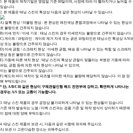
1. 본 제품의 제작기일은 영업일 기준 60일이며, 사정에 따라 더 빨라지거나 늦어질 수
있습니다.
2. 본 제품은 태닝 스킨의 특성상 다음과 같은 현상이 나타날 수 있습니다.
A) 얼룩 현상 / 마블링 현상 : 본 현상은 레진색상 혼합과정에서 나타날 수 있는 현상으
로 불량으로 간주되지 않습니다.
B) 미세 먼지 / 미세 기포 : 태닝 스킨의 경우 미세먼지는 불량으로 간주되지 않습니다.
C) 게이트 / 파팅라인 : 게이트 제거 자국 또는 굵은 파팅라인은 태닝스킨 특성상 A/S대
상 또는 불량으로 간주되지 않습니다.
D) 미세 긁힘 / 스크래치 현상 : 미세한 긁힘, 배송 중 나타날 수 있는 찍힘 및 스크래치
현상 등은 불량으로 간주되지 않습니다.
E) 가동에 따른 색차 현상 : 태닝 스킨의 특성상 관절이 맞물리는 부분은 가동에 따라
파임, 긁힘 등에 의한 색차 현상이 나타날 수 있으며,
이는 불량으로 간주되지 않습니다.
F) 헤드와 바디 색차이 및 파츠별 미미한 색차는 불량에 해당하지 않습니다. 이 점 양
해 부탁드립니다.
* 단, A/B/C와 같은 현상이 구체관절인형 헤드 전면부에 강하고, 확연하게 나타나는
경우는 A/S 또는 교환이 가능합니다.
3. 태닝 스킨 제품의 경우 공정상 불가피하게 나타날 수 있는 현상들이 있습니다.
기존 제작 발송되는 노멀 / 미백 스킨과는 검품 기준 및 제작 방식이 상이하기 때문에
이 점에 대한 양해 부탁드립니다.
4. 태닝 스킨 제품의 보관 시, 다음과 같은 사항에 유의해 주십시오.
A) 보관 시 고온다습한 장소는 피해주십시오.