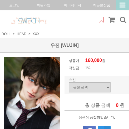
로그인
회원가입
마이페이지
최근본상품
DOLL
HEAD
XXX
우진 [WUJIN]
160,000
상품가
원
적립금
1%
스킨
0
원
총 상품 금액
상품이 품절되었습니다.