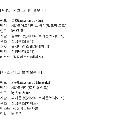
[ b타입 / 와인+그레이 줄무늬 ]
헤드 류조(make up by yian)
바디 HD70 어트렉티브 바디(밀크티 로즈)
안구 by YUJU
가발 클로버 컷(샤이니 브라운/M사이즈)
셔츠 정장셔츠(블랙)
재킷 옵시디언 스텔라(네이비)
바지 정장바지(블랙)
베스트 정장베스트(베이지)
[ c타입 / 와인+블랙 줄무늬 ]
헤드 와선(make up by Micazuki)
바디 HD70 바디(로지 화이트)
안구 by Petit Soiree
가발 파에톤 컷(샤이니 브라운/M사이즈)
셔츠 정장셔츠(화이트)
베스트 정장베스트(차콜)
장갑 by 각양