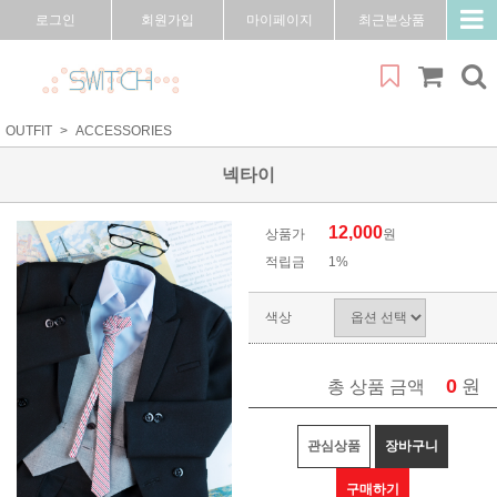
로그인
회원가입
마이페이지
최근본상품
OUTFIT
ACCESSORIES
넥타이
12,000
상품가
원
적립금
1%
색상
0
원
총 상품 금액
관심상품
장바구니
구매하기