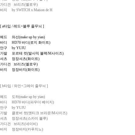
가디건 브리즈(옐로우)
바지 by SWITCH x Maison de H
[ a타입 / 레드+블루 줄무늬 ]
헤드 와선(make up by yian)
바디 HD70 바디(로지 화이트)
안구 by YUJU
가발 포르테 컷(발사믹 블랙/M사이즈)
셔츠 정장셔츠(화이트)
가디건 브리즈(옐로우)
바지 정장바지(화이트)
[ b타입 / 와인+그레이 줄무늬 ]
헤드 도하(make up by yian)
바디 HD70 바디(파우더 베이지)
안구 by YUJU
가발 클로버 컷(앤티크 브라운/M사이즈)
셔츠 정장셔츠(스카이 블루)
가디건 브리즈(네이비)
바지 정장바지(카푸치노)