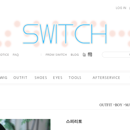
LOG IN
WIG
OUTFIT
SHOES
EYES
TOOLS
AFTERSERVICE
>
>
OUTFIT
BOY
MA
스피리토