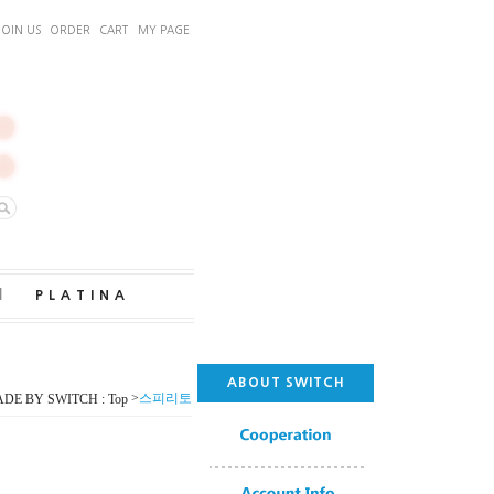
JOIN US
ORDER
CART
MY PAGE
｜
PLATINA
ABOUT SWITCH
>
스피리토
DE BY SWITCH : Top