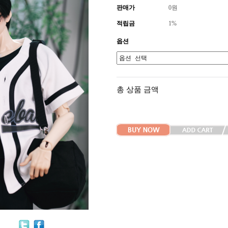
판매가
0
원
적립금
1%
옵션
총 상품 금액