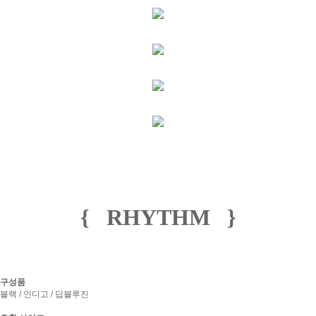
{ RHYTHM }
구성품
블랙 / 인디고 / 딥블루진