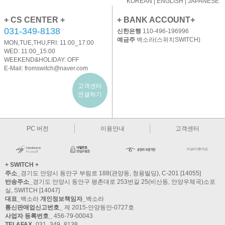
KOREAN
|
ENGLISH
|
JAPANESE
+ CS CENTER +
+ BANK ACCOUNT+
031-349-8138
신한은행
110-496-196996
예금주
백소라(스위치SWITCH)
MON,TUE,THU,FRI: 11:00_17:00
WED: 11:00_15:00
WEEKEND&HOLIDAY: OFF
E-Mail:
fromswitch@naver.com
고객센터
연결하기
PC 버전
이용안내
고객센터
+ SWITCH +
주소_
경기도 안양시 동안구 부림로 188(관양동, 청용빌딩), C-201 [14055]
반송주소_
경기도 안양시 동안구 평촌대로 253번길 25(비산동, 안양우체국)소포
실, SWITCH [14047]
대표_
백소라
개인정보책임자_
백소라
통신판매업신고번호_
제 2015-안양동안-0727호
사업자 등록번호_
456-79-00043
TEL&FAX_
031_349_8138