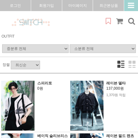
로그인
회원가입
마이페이지
최근본상품
OUTFIT
정렬
스피리토
레이븐 델타
0원
137,000원
1,370원 적립
베이직 슬리브리스
레이븐 필드 팬츠