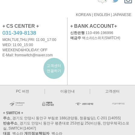
KOREAN
|
ENGLISH
|
JAPANESE
+ CS CENTER +
+ BANK ACCOUNT+
031-349-8138
신한은행
110-496-196996
예금주
백소라(스위치SWITCH)
MON,TUE,THU,FRI: 11:00_17:00
WED: 11:00_15:00
WEEKEND&HOLIDAY: OFF
E-Mail:
fromswitch@naver.com
고객센터
연결하기
PC 버전
이용안내
고객센터
+ SWITCH +
주소_
경기도 안양시 동안구 부림로 188(관양동, 청용빌딩), C-201 [14055]
반송주소_
경기도 안양시 동안구 평촌대로 253번길 25(비산동, 안양우체국)소포
실, SWITCH [14047]
대표_
백소라
개인정보책임자_
백소라